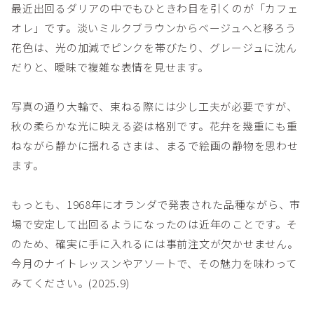
最近出回るダリアの中でもひときわ目を引くのが「カフェ
オレ」です。淡いミルクブラウンからベージュへと移ろう
花色は、光の加減でピンクを帯びたり、グレージュに沈ん
だりと、曖昧で複雑な表情を見せます。
写真の通り大輪で、束ねる際には少し工夫が必要ですが、
秋の柔らかな光に映える姿は格別です。花弁を幾重にも重
ねながら静かに揺れるさまは、まるで絵画の静物を思わせ
ます。
もっとも、1968年にオランダで発表された品種ながら、市
場で安定して出回るようになったのは近年のことです。そ
のため、確実に手に入れるには事前注文が欠かせません。
今月のナイトレッスンやアソートで、その魅力を味わって
みてください。(2025.9)