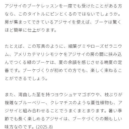
アジサイのブーケレッスンを一度でも受けたことがある方
なら、このタイトルにピンとくるのではないでしょうか。
房が集まってできているアジサイを使えば、ブーケは驚く
ほど簡単に仕上がります。
たとえば、この写真のように、細葉グミやローズゼラニウ
ム、アメリカテマリシモツケをアジサイの房の間に挟み込
んでつくる緑のブーケは、夏の余韻を感じさせる晩夏の定
番です。ブーケづくりが初めての方でも、楽しく束ねるこ
とができるでしょう。
また、湾曲した茎を持つヨウシュヤマゴボウや、枝ぶりが
複雑なブルーベリー、クレマチスのような蔓性植物も、ア
ジサイと組み合わせることでうまくまとまります。暑い季
節でも長く楽しめるアジサイは、ブーケづくりの頼もしい
味方なのです。(2025.8)