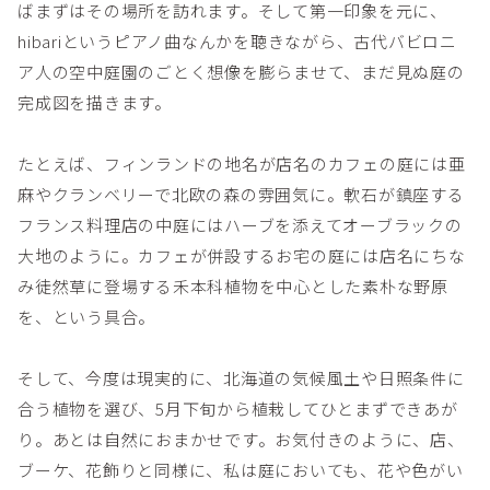
ばまずはその場所を訪れます。そして第一印象を元に、
hibariというピアノ曲なんかを聴きながら、古代バビロニ
ア人の空中庭園のごとく想像を膨らませて、まだ見ぬ庭の
完成図を描きます。
たとえば、フィンランドの地名が店名のカフェの庭には亜
麻やクランベリーで北欧の森の雰囲気に。軟石が鎮座する
フランス料理店の中庭にはハーブを添えてオーブラックの
大地のように。カフェが併設するお宅の庭には店名にちな
み徒然草に登場する禾本科植物を中心とした素朴な野原
を、という具合。
そして、今度は現実的に、北海道の気候風土や日照条件に
合う植物を選び、5月下旬から植栽してひとまずできあが
り。あとは自然におまかせです。お気付きのように、店、
ブーケ、花飾りと同様に、私は庭においても、花や色がい