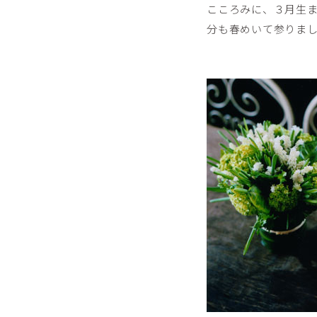
こころみに、３月生
分も春めいて参りました