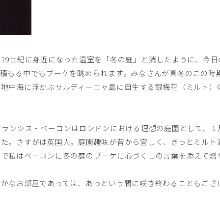
19世紀に身近になった温室を「冬の庭」と消したように、今日
が積もる中でもブーケを眺められます。みなさんが真冬のこの時
な地中海に浮かぶサルディーニャ島に自生する銀梅花（ミルト）
フランシス・ベーコンはロンドンにおける理想の庭園として、１
した。さすがは英国人。庭園趣味が昔から宜しく、きっとミルト
こで私はベーコンに冬の庭のブーケに心づくしの言葉を添えて贈
温かなお部屋であっては、あっという間に咲き終わることもござ