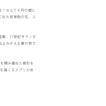
る！なんて４月の嘘に
く似た若草色の花、ス
庫、17世紀オランダ
はよみがえる春の色で
字を積み重ねた樹形を
木を描くエスプリがあ