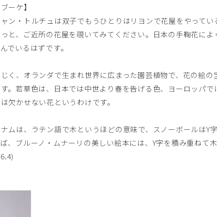
のブーケ】
チャン・トルチュは双子でもうひとりはリヨンで花屋をやってい
ょっと、ご近所の花屋を覗いてみてください。日本の手鞠花によ
んでいるはずです。
じく、オランダで生まれ世界に広まった園芸植物で、花の絵の宝
ます。若草色は、日本では中世より春を告げる色、ヨーロッパで
には欠かせない花というわけです。
ナムは、ラテン語で木というほどの意味で、スノーボールはY
ば、ブルーノ・ムナーリの美しい絵本には、Y字を積み重ねて
.4)