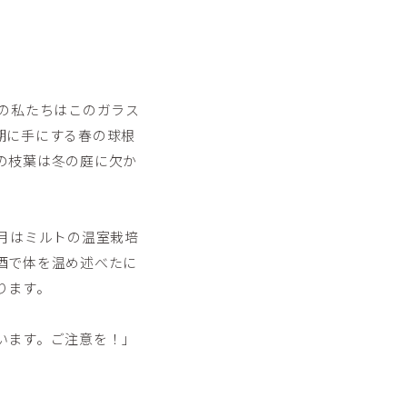
の私たちはこのガラス
期に手にする春の球根
の枝葉は冬の庭に欠か
月はミルトの温室栽培
酒で体を温め述べたに
ります。
います。ご注意を！」