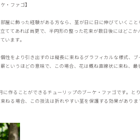
ーケ・ファゴ】
を部屋に飾った経験がある方なら、茎が日に日に伸びていくこと
仕立ててあれば尚更で、半円形の整った花束が数日後にはどこか
っています。
の個性をより引き出すのは縦長に束ねるグラフィカルな様式、ブ
で薪というほどの意味で、この場合、花は概ね直線状に束ね、最
月に作ることができるチューリップのブーケ・ファゴです。と
束ねる場合、この技法は折れやすい茎を保護する効果があります。(2