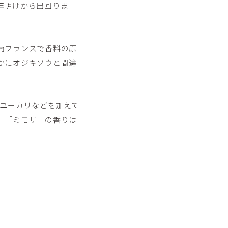
年明けから出回りま
南フランスで香料の原
かにオジキソウと間違
、ユーカリなどを加えて
、「ミモザ」の香りは