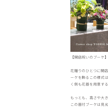
【開店祝いのブーケ
花贈りのひとつに開
ーケを飾るこの様式
く側も花器を用意す
もっとも、高さや大
この器付ブーケは見