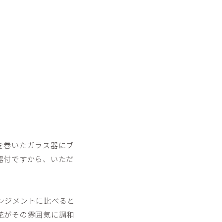
を巻いたガラス器にブ
器付ですから、いただ
ンジメントに比べると
花がその雰囲気に調和